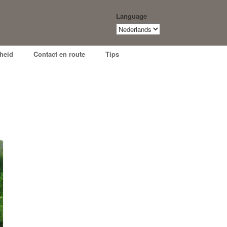
Language
Language
heid
Contact en route
Tips