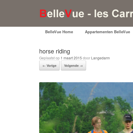
BelleVue Home
Appartementen BelleVue
horse riding
Geplaatst op
1 maart 2015
door
Langedarm
← Vorige
Volgende →