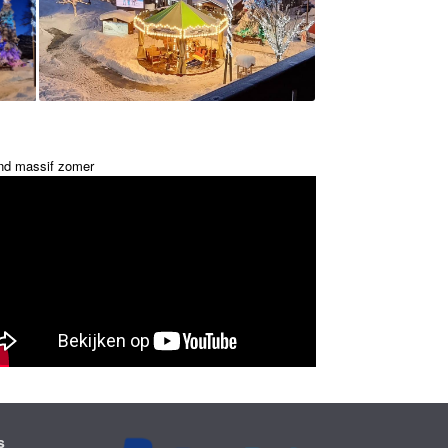
nd massif zomer
s