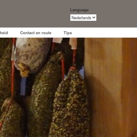
Language
Language
heid
Contact en route
Tips