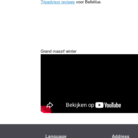
Tripadvisor reviews
voor BelleVue.
Grand massif winter
Language
Address