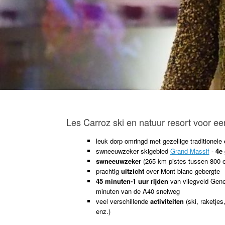
Les Carroz ski en natuur resort voor ee
leuk dorp omringd met gezellige traditionele
swneeuwzeker skigebied
Grand Massif
-
4e
swneeuwzeker
(265 km pistes tussen 800 
prachtig
uitzicht
over Mont blanc gebergte
45 minuten-1 uur rijden
van vliegveld Gene
minuten van de A40 snelweg
veel verschillende
activiteiten
(ski, raketjes
enz.)