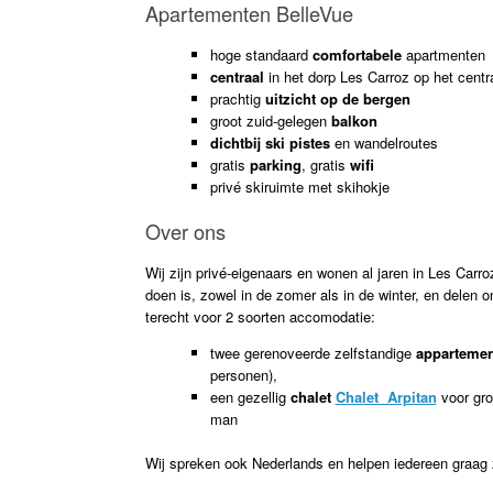
Apartementen BelleVue
hoge standaard
comfortabele
apartmenten
centraal
in het dorp Les Carroz op het centra
prachtig
uitzicht op de bergen
groot zuid-gelegen
balkon
dichtbij ski pistes
en wandelroutes
gratis
parking
, gratis
wifi
privé skiruimte met skihokje
Over ons
Wij zijn privé-eigenaars en wonen al jaren in Les Carroz
doen is, zowel in de zomer als in de winter, en delen 
terecht voor 2 soorten accomodatie:
twee gerenoveerde zelfstandige
apparteme
personen),
een gezellig
chalet
Chalet Arpitan
voor gro
man
Wij spreken ook Nederlands en helpen iedereen graag z