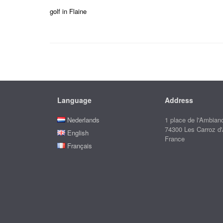
golf in Flaine
Language
Address
Nederlands
1 place de l'Ambian
74300 Les Carroz d
English
France
Français