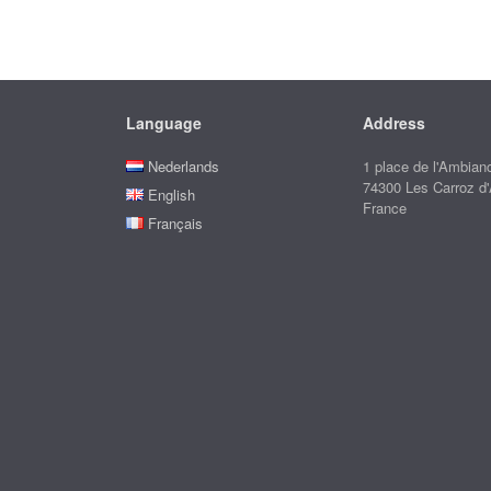
Language
Address
Nederlands
1 place de l'Ambian
74300 Les Carroz d
English
France
Français