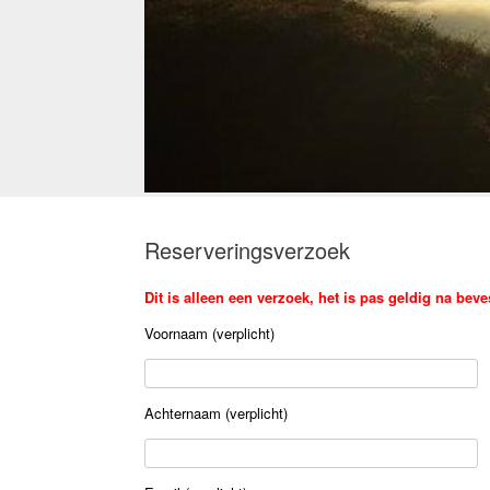
Reserveringsverzoek
Dit is alleen een verzoek, het is pas geldig na bev
Voornaam (verplicht)
Achternaam (verplicht)