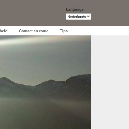
Language
Language
heid
Contact en route
Tips