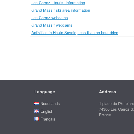
Les Carroz - tourist information
Grand Massif ski area information
Les Carroz webcams
Grand Massif webcams
Activities in Haute Savoie, less than an hour drive
Language
Address
Nederlands
1 place de l'Ambian
74300 Les Carroz d
English
France
Français