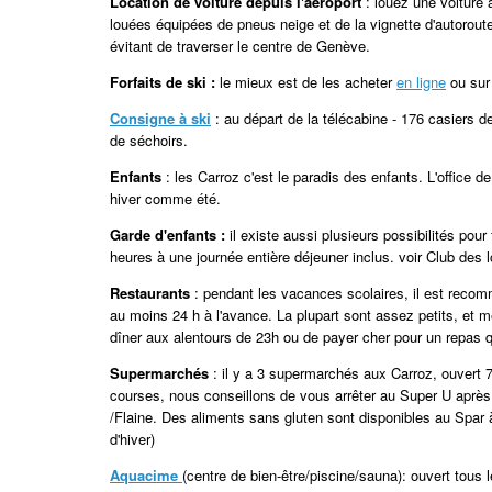
Location de voiture depuis l'aéroport
: louez une voiture 
louées équipées de pneus neige et de la vignette d'autoroute
évitant de traverser le centre de Genève.
Forfaits de ski :
le mieux est de les acheter
en ligne
ou sur 
Consigne à ski
: au départ de la télécabine - 176 casiers 
de séchoirs.
Enfants
: les Carroz c'est le paradis des enfants. L'office 
hiver comme été.
Garde d'enfants :
il existe aussi plusieurs possibilités pour
heures à une journée entière déjeuner inclus. voir Club des l
Restaurants
: pendant les vacances scolaires, il est recom
au moins 24 h à l'avance. La plupart sont assez petits, et m
dîner aux alentours de 23h ou de payer cher pour un repas 
Supermarchés
: il y a 3 supermarchés aux Carroz, ouvert 
courses, nous conseillons de vous arrêter au Super U après 
/Flaine. Des aliments sans gluten sont disponibles au Spar 
d'hiver)
Aquacime
(centre de bien-être/piscine/sauna): ouvert tous l